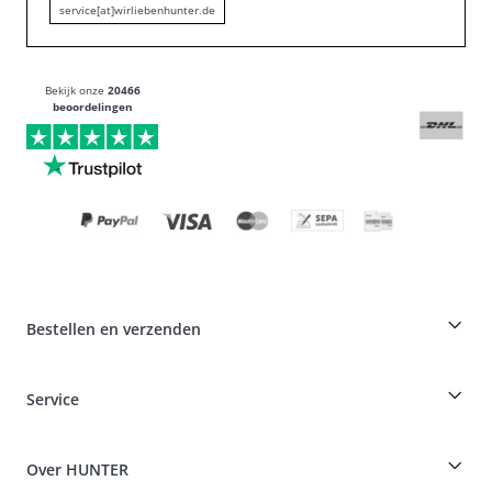
service[at]wirliebenhunter.de
Bekijk onze
20466
beoordelingen
Bestellen en verzenden
Fokkerskorting op HUNTER producten
Service
Specials voor hondenprofessionals
Bestellingen als gast
Dog Finder
Informatie over levering
Over HUNTER
Rassentabel
Intrekking