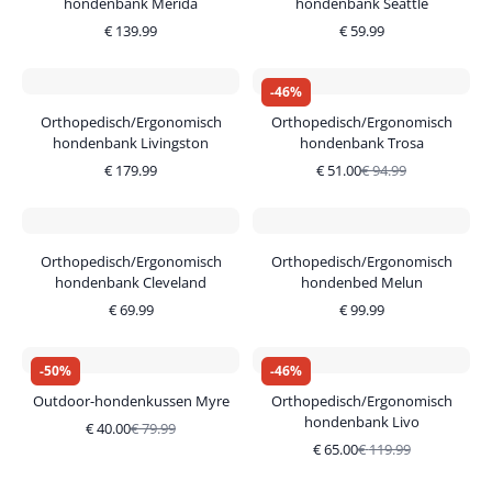
hondenbank Merida
hondenbank Seattle
€
139.99
€
59.99
-
46
%
Orthopedisch/Ergonomisch
Orthopedisch/Ergonomisch
hondenbank Livingston
hondenbank Trosa
€
179.99
€
51.00
€
94.99
Orthopedisch/Ergonomisch
Orthopedisch/Ergonomisch
hondenbank Cleveland
hondenbed Melun
€
69.99
€
99.99
-
50
%
-
46
%
Outdoor-hondenkussen Myre
Orthopedisch/Ergonomisch
hondenbank Livo
€
40.00
€
79.99
€
65.00
€
119.99