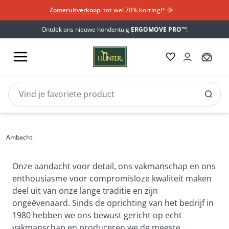
Zomeruitverkoop
: tot wel 70% korting!*​
🌞
Ontdek ons nieuwe hondentuig
ERGOMOVE PRO™
!
Ambacht
Ambacht
Ambacht
en productie
Onze aandacht voor detail, ons vakmanschap en ons 
enthousiasme voor compromisloze kwaliteit maken 
deel uit van onze lange traditie en zijn 
ongeëvenaard. Sinds de oprichting van het bedrijf in 
1980 hebben we ons bewust gericht op echt 
vakmanschap en produceren we de meeste 