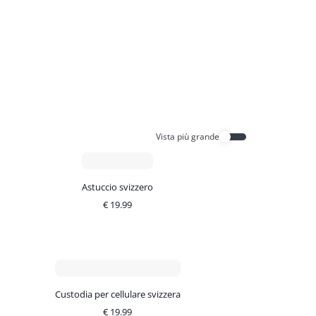
Vista più grande
Astuccio svizzero
€
19.99
Custodia per cellulare svizzera
€
19.99