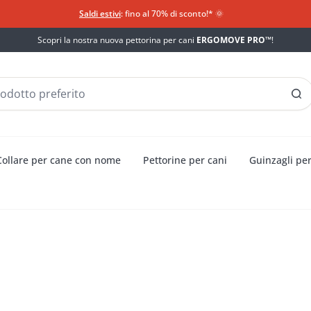
Saldi estivi
: fino al 70% di sconto!*​
🌞
Scopri la nostra nuova pettorina per cani
ERGOMOVE PRO™
!
Collare per cane con nome
Pettorine per cani
Guinzagli per