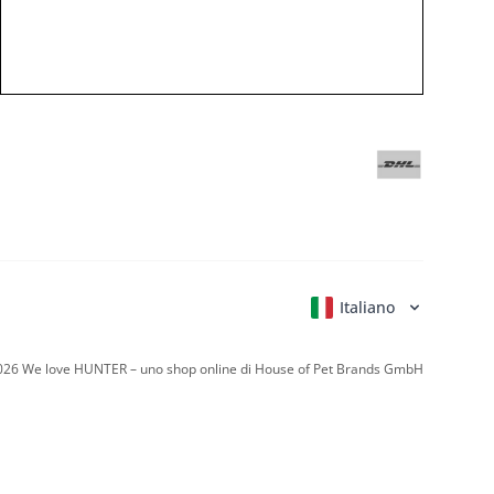
Italiano
Deutsch
English
Français
Nederla
026
We love HUNTER – uno shop online di House of Pet Brands GmbH