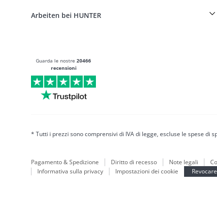
FAQ & Aiuto
Boons
La pelle è la nostra passione
Arbeiten bei HUNTER
BVB Dortmund
Shop HUNTER & Factory Outlet
Canadian Up
Fan Collection
FC Bayern München
Guarda le nostre
20466
Per cani piccoli
recensioni
Idee regalo
Borse
Abbigliamento per cani
Cibo per cani
Mondo della pelle
* Tutti i prezzi sono comprensivi di IVA di legge, escluse le spese di s
LOVE
Maldon
München
Pagamento & Spedizione
Diritto di recesso
Note legali
Co
Sostenibile
Informativa sulla privacy
Impostazioni dei cookie
Revocare 
Iscrizione alla newsletter
Mondo dei cuccioli