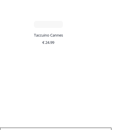
Taccuino Cannes
€
24.99