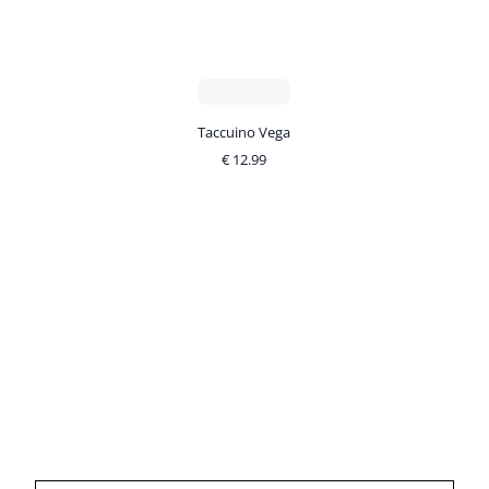
Taccuino Vega
€
12.99