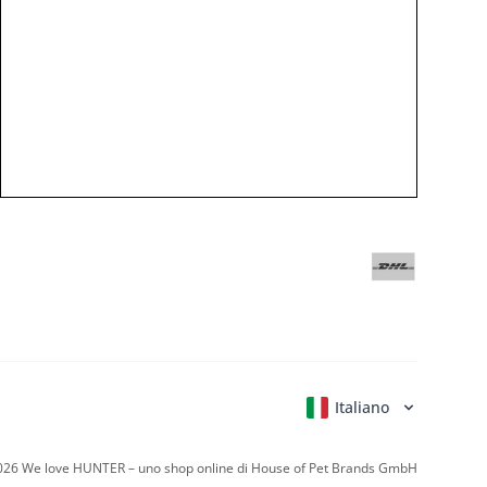
Italiano
Deutsch
English
Français
Nederla
026
We love HUNTER – uno shop online di House of Pet Brands GmbH