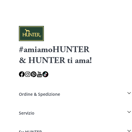
#amiamoHUNTER
& HUNTER ti ama!
Ordine & Spedizione
Sconto per allevatori sui prodotti HUNTER
Servizio
Offerte speciali per professionisti del mondo cinofilo
Ordini come ospite
Dog Finder
Informazioni sulla consegna
Su HUNTER