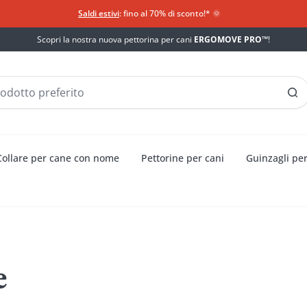
Saldi estivi
: fino al 70% di sconto!*​
🌞
Scopri la nostra nuova pettorina per cani
ERGOMOVE PRO™
!
Collare per cane con nome
Pettorine per cani
Guinzagli per
e