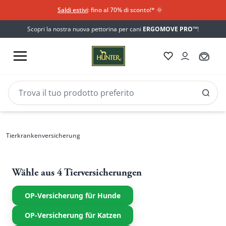
Saldi estivi
: fino al 70% di sconto!*​
🌞
Scopri la nostra nuova pettorina per cani
ERGOMOVE PRO™
!
Tierkrankenversicherung
Tierkrankenversicherung für 
Hunde und Katzen
Tierkrankenversicherung
Wähle aus 4 Tierversicherungen
OP-Versicherung für Hunde
OP-Versicherung für Katzen