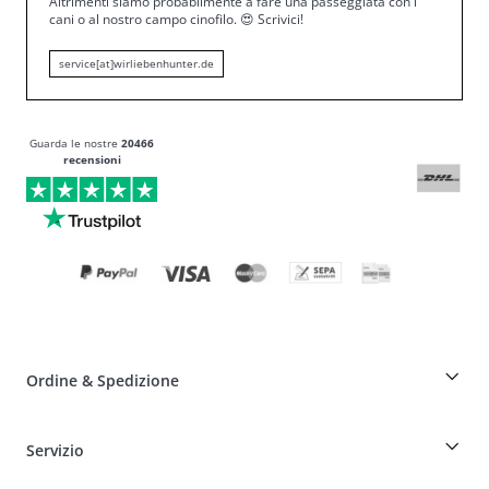
Altrimenti siamo probabilmente a fare una passeggiata con i
cani o al nostro campo cinofilo.
😍
Scrivici!
service[at]wirliebenhunter.de
Guarda le nostre
20466
recensioni
Ordine & Spedizione
Sconto per allevatori sui prodotti HUNTER
Servizio
Offerte speciali per professionisti del mondo cinofilo
Ordini come ospite