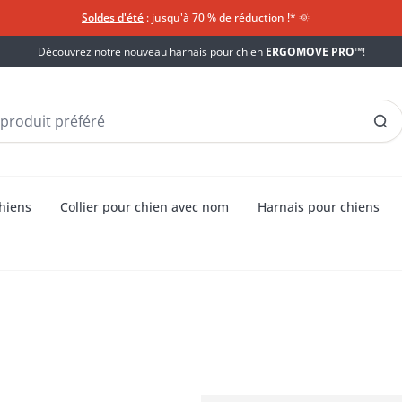
Soldes d'été
: jusqu'à 70 % de réduction !*​
🌞
Découvrez notre nouveau harnais pour chien
ERGOMOVE PRO™
!
chiens
Collier pour chien avec nom
Harnais pour chiens