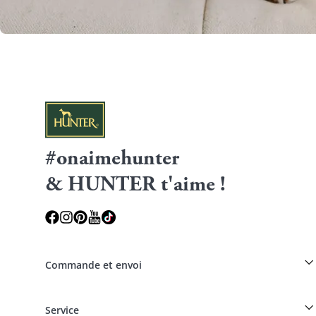
#onaimehunter
& HUNTER t'aime !
Commande et envoi
Réduction pour les éleveurs sur les produits HUNTER
Service
Spéciaux pour les professionnels du chien