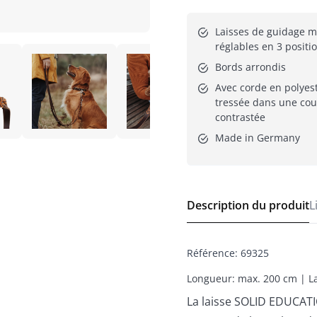
Laisses de guidage ma
réglables en 3 positi
Bords arrondis
Avec corde en polyest
tressée dans une coul
contrastée
Made in Germany
Description du produit
L
Référence
:
69325
Longueur: max. 200 cm | La
La laisse SOLID EDUCATI