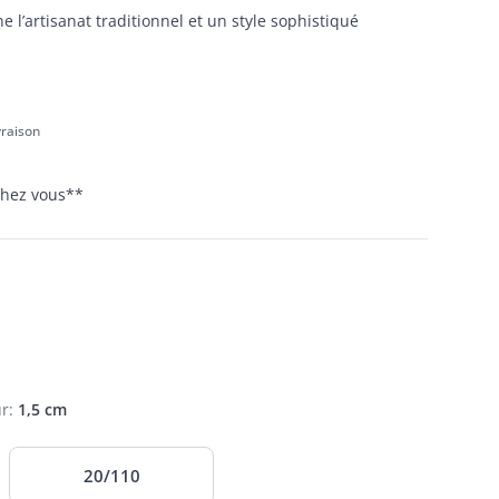
 l’artisanat traditionnel et un style sophistiqué
ivraison
 chez vous
**
ur
:
1,5 cm
20/110