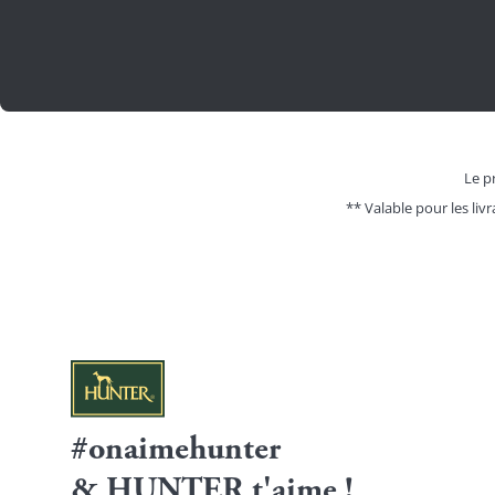
Le pr
** Valable pour les livr
#onaimehunter
& HUNTER t'aime !