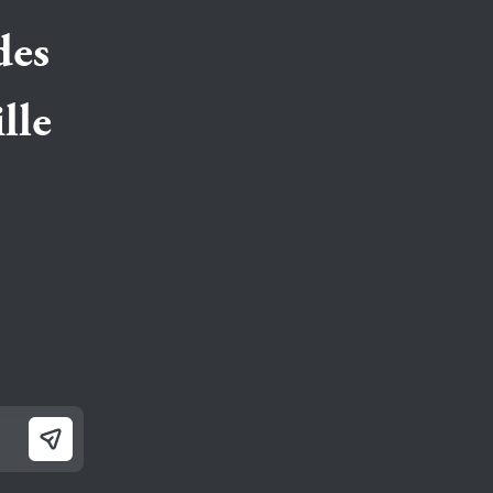
des
lle