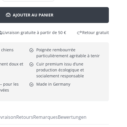
AJOUTER AU PANIER
Livraison gratuite à partir de 50 €
Retour gratuit
 chiens
Poignée rembourrée 
particulièrement agréable à tenir
ent doux et 
Cuir premium issu d’une 
production écologique et 
socialement responsable
– pour les 
Made in Germany
evées
ivraison
Retours
Remarques
Bewertungen