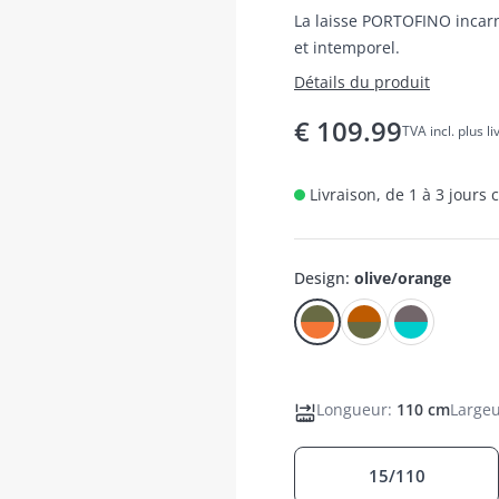
La laisse PORTOFINO incarne
et intemporel.
Détails du produit
€
109.99
TVA incl. plus l
Livraison, de 1 à 3 jours
Design
:
olive/orange
Longueur
:
110 cm
Large
15/110