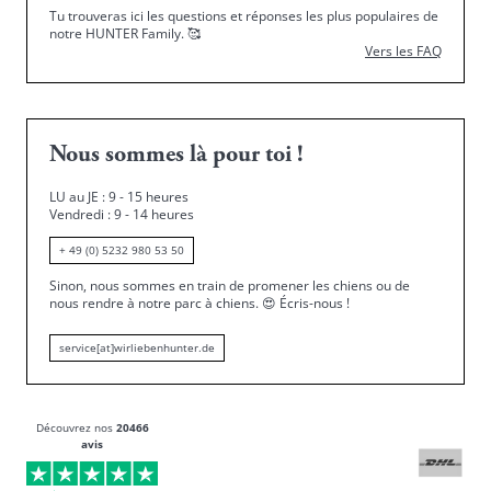
Tu trouveras ici les questions et réponses les plus populaires de
notre HUNTER Family.
🥰
Vers les FAQ
Nous sommes là pour toi !
LU au JE : 9 - 15 heures
Vendredi : 9 - 14 heures
+ 49 (0) 5232 980 53 50
Sinon, nous sommes en train de promener les chiens ou de
nous rendre à notre parc à chiens.
😍
Écris-nous !
service[at]wirliebenhunter.de
Découvrez nos
20466
avis