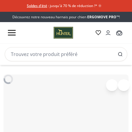
Soldes d'été
: jusqu'à 70 % de réduction !*​
🌞
Découvrez notre nouveau harnais pour chien
ERGOMOVE PRO™
!