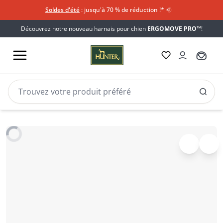
Soldes d'été
: jusqu'à 70 % de réduction !*​
🌞
Découvrez notre nouveau harnais pour chien
ERGOMOVE PRO™
!