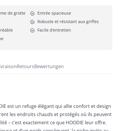
rme de grotte
Entrée spacieuse
Robuste et résistant aux griffes
gréable
Facile d’entretien
ne
ivraison
Retours
Bewertungen
E est un refuge élégant qui allie confort et design
ent les endroits chauds et protégés où ils peuvent
lité – c’est exactement ce que HOODIE leur offre.
euse et d’un poids conséquent, la niche invite au