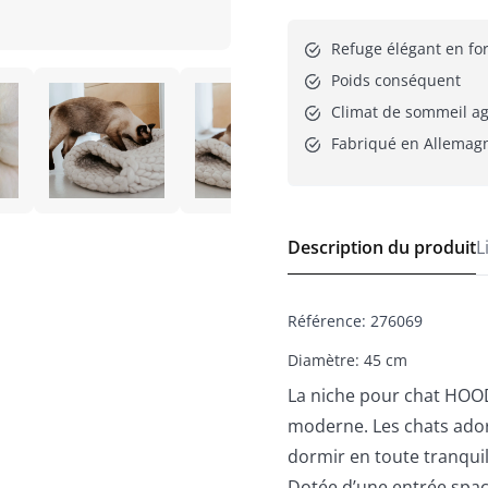
Refuge élégant en fo
Poids conséquent
Climat de sommeil a
Fabriqué en Allemag
Description du produit
L
Référence
:
276069
Diamètre: 45 cm
La niche pour chat HOODI
moderne. Les chats ador
dormir en toute tranquil
Dotée d’une entrée spaci