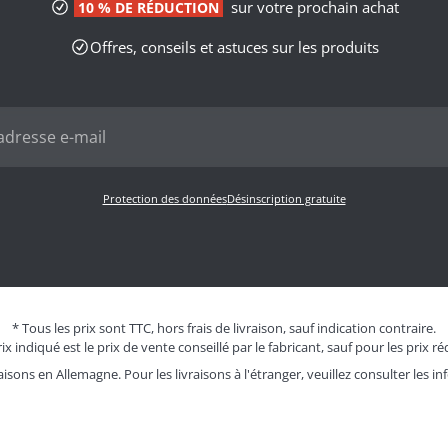
sur votre prochain achat
10 % DE RÉDUCTION
Offres, conseils et astuces sur les produits
Protection des données
Désinscription gratuite
* Tous les prix sont TTC, hors frais de livraison, sauf indication contraire.
ix indiqué est le prix de vente conseillé par le fabricant, sauf pour les prix ré
aisons en Allemagne. Pour les livraisons à l'étranger, veuillez consulter les
in