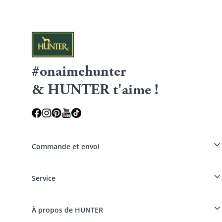
#onaimehunter
& HUNTER t'aime !
Commande et envoi
Réduction pour les éleveurs sur les produits HUNTER
Service
Spéciaux pour les professionnels du chien
Commandes en tant qu'invité
Dogfinder
Informations sur la livraison
À propos de HUNTER
Tableau des races
Révocation