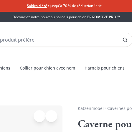
Soldes d'été
: jusqu'à 70 % de réduction !*​
🌞
Découvrez notre nouveau harnais pour chien
ERGOMOVE PRO™
!
chiens
Collier pour chien avec nom
Harnais pour chiens
Katzenmöbel
Cavernes po
Caverne pou