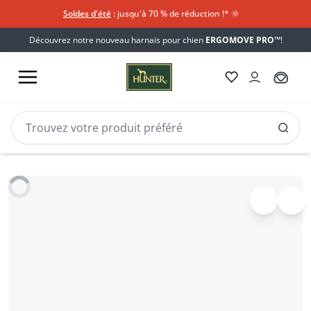
Soldes d'été
: jusqu'à 70 % de réduction !*​
🌞
Découvrez notre nouveau harnais pour chien
ERGOMOVE PRO™
!