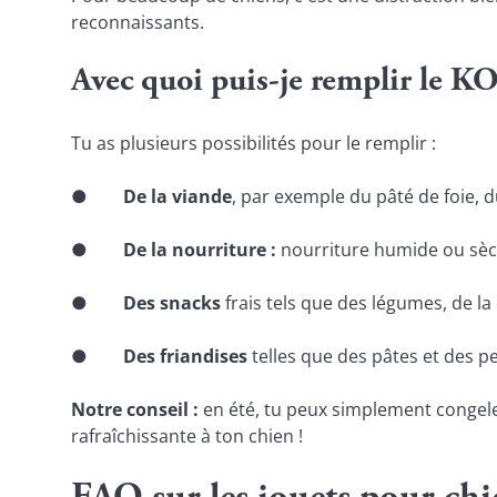
reconnaissants.
Avec quoi puis-je remplir le K
Tu as plusieurs possibilités pour le remplir :
●        
De la viande
, par exemple du pâté de foie, d
●       
 De la nourriture : 
nourriture humide ou sè
●       
 Des snacks
 frais tels que des légumes, de l
●       
 Des friandises
 telles que des pâtes et des p
Notre conseil :
 en été, tu peux simplement congeler
rafraîchissante à ton chien !