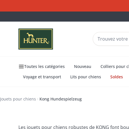
Toutes les catégories
Nouveau
Colliers pour 
Voyage et transport
Lits pour chiens
Soldes
Kong
Jouets pour chie
Hundespielzeug
Jouets pour chiens
Kong Hundespielzeug
Les jouets pour chiens robustes de KONG font boug