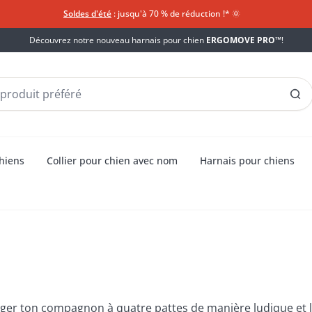
Soldes d'été
: jusqu'à 70 % de réduction !*​
🌞
Découvrez notre nouveau harnais pour chien
ERGOMOVE PRO™
!
chiens
Collier pour chien avec nom
Harnais pour chiens
ns de KONG®
er ton compagnon à quatre pattes de manière ludique et lu