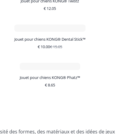
Jouet pour chiens KONG® Twistz
€
12.05
Jouet pour chiens KONG® Dental Stick™
€
10.00
€
15.05
Jouet pour chiens KONG® Phatz™
€
8.65
ité des formes, des matériaux et des idées de jeux 