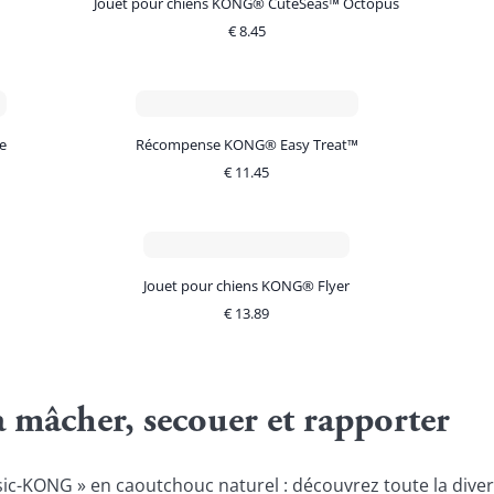
Jouet pour chiens KONG® CuteSeas™ Octopus
€
8.45
e
Récompense KONG® Easy Treat™
€
11.45
Jouet pour chiens KONG® Flyer
€
13.89
mâcher, secouer et rapporter
ic-KONG » en caoutchouc naturel : découvrez toute la divers