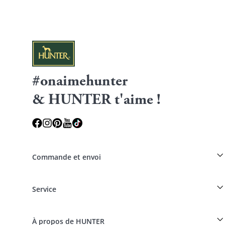
#onaimehunter
& HUNTER t'aime !
Commande et envoi
Réduction pour les éleveurs sur les produits HUNTER
Service
Spéciaux pour les professionnels du chien
Commandes en tant qu'invité
Dogfinder
Informations sur la livraison
À propos de HUNTER