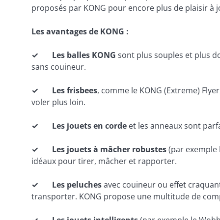
proposés par KONG pour encore plus de plaisir à jo
Les avantages de KONG :
✓       Les balles KONG
 sont plus souples et plus d
sans couineur.
✓       Les frisbees
, comme le KONG (Extreme) Flyer, 
voler plus loin.
✓       Les jouets en corde
 et les anneaux sont parfa
✓       Les jouets à mâcher robustes
 (par exemple 
idéaux pour tirer, mâcher et rapporter.
✓       Les peluches 
avec couineur ou effet craquant
transporter. KONG propose une multitude de compa
✓       Les jouets intelligents
 (par exemple le Wobbl