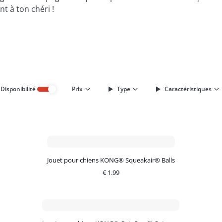
t à ton chéri !
Disponibilité
Prix
Type
Caractéristiques
Jouet pour chiens KONG® Squeakair® Balls
€
1.99