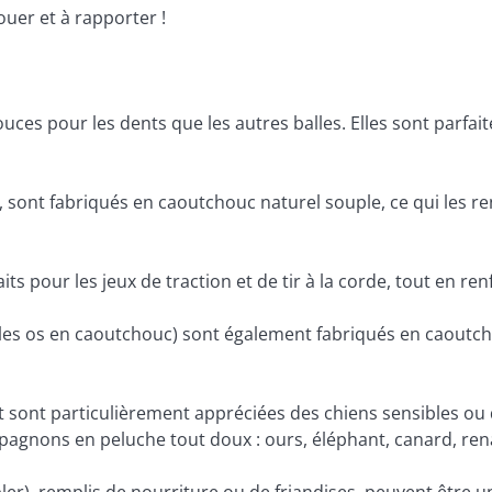
uer et à rapporter !
ouces pour les dents que les autres balles. Elles sont parfai
sont fabriqués en caoutchouc naturel souple, ce qui les ren
its pour les jeux de traction et de tir à la corde, tout en r
les os en caoutchouc) sont également fabriqués en caoutchouc
 sont particulièrement appréciées des chiens sensibles ou de
gnons en peluche tout doux : ours, éléphant, canard, rena
er), remplis de nourriture ou de friandises, peuvent être un