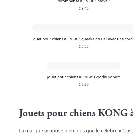
Récompense KONG® Snacks™
€
8.45
Jouet pour chiens KONG® Squeakair® Ball avec une cord
€
5.55
Jouet pour chiens KONG® Goodie Bone™
€
9.29
Jouets pour chiens KONG à 
La marque propose bien plus que le célèbre « Class