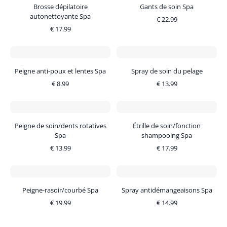
Brosse dépilatoire
Gants de soin Spa
autonettoyante Spa
€
22.99
€
17.99
Peigne anti-poux et lentes Spa
Spray de soin du pelage
€
8.99
€
13.99
Peigne de soin/dents rotatives
Étrille de soin/fonction
Spa
shampooing Spa
€
13.99
€
17.99
Peigne-rasoir/courbé Spa
Spray antidémangeaisons Spa
€
19.99
€
14.99