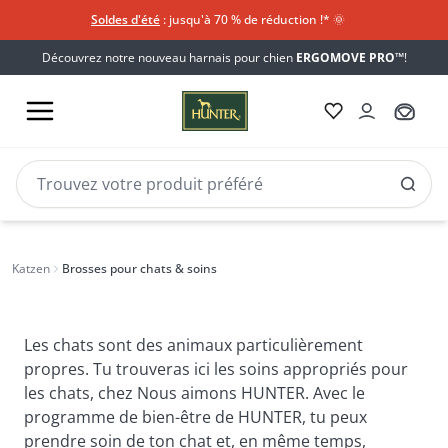
Soldes d'été
: jusqu'à 70 % de réduction !*​
🌞
Découvrez notre nouveau harnais pour chien
ERGOMOVE PRO™
!
Brosses
Brosses pour chats & soins
Katzen
Brosses pour chats & soins
pour
chats
&
Les chats sont des animaux particulièrement
soins
propres. Tu trouveras ici les soins appropriés pour
les chats, chez Nous aimons HUNTER. Avec le
programme de bien-être de HUNTER, tu peux
prendre soin de ton chat et, en même temps,