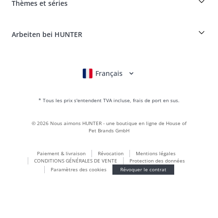
Réclamer et renvoyer des produits
Thèmes et séries
It*s a family Business
Compte client
Portail des retours
HUNTER Manufacture de cuir
FAQ & aide
Boons
Le cuir est notre passion
Arbeiten bei HUNTER
BVB Dortmund
HUNTER Boutique & magasin d'usine
Canadian Up
Fan Collection
FC Bayern München
Français
Deutsch
English
Italiano
Nederlands
Pour les petits chiens
Monde des cadeaux
* Tous les prix s'entendent TVA incluse, frais de port en sus.
sacs à main
Vêtements pour chiens
©
2026
Nous aimons HUNTER - une boutique en ligne de House of
Aliments pour chiens
Pet Brands GmbH
Le monde du cuir
Paiement & livraison
Révocation
Mentions légales
LOVE
CONDITIONS GÉNÉRALES DE VENTE
Protection des données
Maldon
Paramètres des cookies
Révoquer le contrat
München
Durable
Inscription à la newsletter
Le monde des chiots