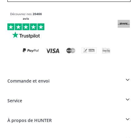
Découvrez nos
20466
avis
Commande et envoi
Réduction pour les éleveurs sur les produits HUNTER
Service
Spéciaux pour les professionnels du chien
Commandes en tant qu'invité
Dogfinder
Informations sur la livraison
À propos de HUNTER
Tableau des races
Révocation
Voyager avec un chien
Paiement et livraison
myHUNTERclub
Assurance maladie pour animaux