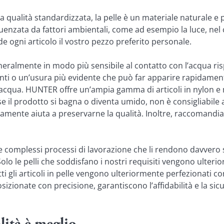
na qualità standardizzata, la pelle è un materiale naturale e
luenzata da fattori ambientali, come ad esempio la luce, nel c
 ogni articolo il vostro pezzo preferito personale.
neralmente in modo più sensibile al contatto con l’acqua rispe
enti o un’usura più evidente che può far apparire rapidamente
cqua. HUNTER offre un’ampia gamma di articoli in nylon e mat
 il prodotto si bagna o diventa umido, non è consigliabile 
amente aiuta a preservarne la qualità. Inoltre, raccomandia
omplessi processi di lavorazione che li rendono davvero speci
Solo le pelli che soddisfano i nostri requisiti vengono ulterio
tti gli articoli in pelle vengono ulteriormente perfezionati co
izionate con precisione, garantiscono l’affidabilità e la sicur