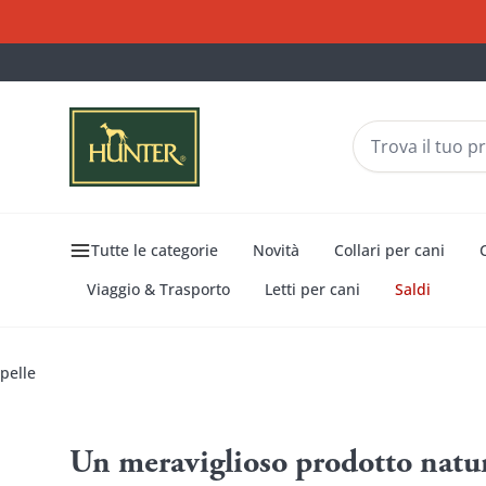
Tutte le categorie
Novità
Collari per cani
Viaggio & Trasporto
Letti per cani
Saldi
pelle
Pelle
è la nostra passione
pelle
Un meraviglioso prodotto natu