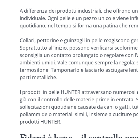
A differenza dei prodotti industriali, che offrono u
individuale. Ogni pelle è un pezzo unico e viene inf
quotidiano, nel tempo si forma una patina che rende
Collari, pettorine e guinzagli in pelle reagiscono ge
Soprattutto all’inizio, possono verificarsi scolorim
sconsiglia un contatto prolungato o regolare con l’a
ambienti umidi. Vale comunque sempre la regola: se
termosifone. Tamponarlo e lasciarlo asciugare lent
parti metalliche.
I prodotti in pelle HUNTER attraversano numerosi e c
già con il controllo delle materie prime in entrata. 
sollecitazioni quotidiane causate da cani o gatti, tu
poliammide o materiali simili, insieme a cuciture pos
prodotti HUNTER.