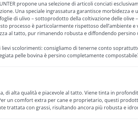
. HUNTER propone una selezione di articoli conciati esclusiva
enzione. Una speciale ingrassatura garantisce morbidezza e una
lie di ulivo – sottoprodotto della coltivazione delle olive – u
sto processo è particolarmente rispettoso dell’ambiente e val
ezza al tatto, pur rimanendo robusta e diffondendo persino
 lievi scolorimenti: consigliamo di tenerne conto soprattutto
pregiata pelle bovina è persino completamente compostabile
, di alta qualità e piacevole al tatto. Viene tinta in profondi
Per un comfort extra per cane e proprietario, questi prodot
te trattata con grassi, risultando ancora più robusta e idro