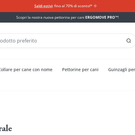
Saldi estivi
: fino al 70% di sconto!*​
🌞
Scopri la nostra nuova pettorina per cani
ERGOMOVE PRO™
!
Collare per cane con nome
Pettorine per cani
Guinzagli per
rale