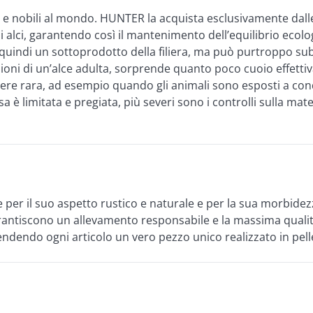
te e nobili al mondo. HUNTER la acquista esclusivamente dall
alci, garantendo così il mantenimento dell’equilibrio ecologi
 quindi un sottoprodotto della filiera, ma può purtroppo sub
oni di un’alce adulta, sorprende quanto poco cuoio effettiva
ssere rara, ad esempio quando gli animali sono esposti a cond
 resa è limitata e pregiata, più severi sono i controlli sulla
e per il suo aspetto rustico e naturale e per la sua morbidezz
rantiscono un allevamento responsabile e la massima qualit
endendo ogni articolo un vero pezzo unico realizzato in pell